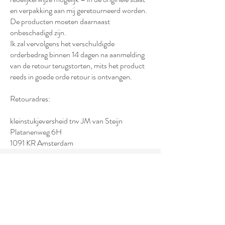
en verpakking aan mij geretourneerd worden.
De producten moeten daarnaast
onbeschadigd zijn.
Ik zal vervolgens het verschuldigde
orderbedrag binnen 14 dagen na aanmelding
van de retour terugstorten, mits het product
reeds in goede orde retour is ontvangen.
Retouradres:
kleinstukjeversheid tnv JM van Steijn
Platanenweg 6H
1091 KR Amsterdam
Alle teksten van kleinstukjeversheid zijn
auteursrechtelijk beschermd en mogen
niet zonder toestemming gebruikt
worden.
kleinstukjeversheid