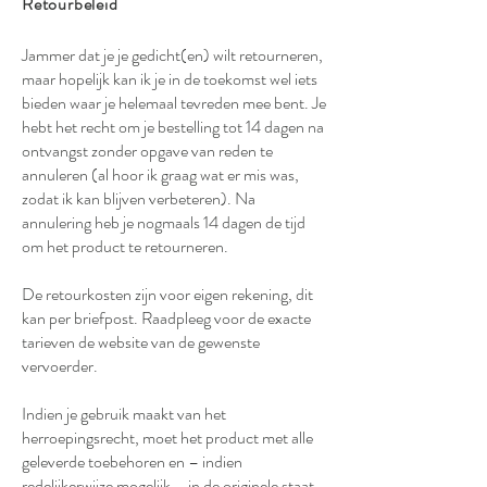
Retourbeleid
Jammer dat je je gedicht(en) wilt retourneren,
maar hopelijk kan ik je in de toekomst wel iets
bieden waar je helemaal tevreden mee bent. Je
hebt het recht om je bestelling tot 14 dagen na
ontvangst zonder opgave van reden te
annuleren (al hoor ik graag wat er mis was,
zodat ik kan blijven verbeteren). Na
annulering heb je nogmaals 14 dagen de tijd
om het product te retourneren.
De retourkosten zijn voor eigen rekening, dit
kan per briefpost. Raadpleeg voor de exacte
tarieven de website van de gewenste
vervoerder.
Indien je gebruik maakt van het
herroepingsrecht, moet het product met alle
geleverde toebehoren en – indien
redelijkerwijze mogelijk – in de originele staat