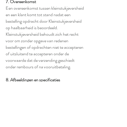
7. Overeenkomst
Een overeenkomst tussen kleinstukjeversheid
en een klant komt tot stand nadat een
bestelling opdracht door Kleinstukjeversheid
op haalbaarheid is beoordeeld.
Kleinstukjeversheid behoudt zich het recht
voor om zonder opgave van redenen
bestellingen of opdrachten niet te accepteren
of uitsluitend te accepteren onder de
voorwaarde dat de verzending geschiedt
onder rembours of na vooruitbetaling.
8. Afbeeldingen en specificaties
Alle afbeeldingen; foto’s, tekeningen etc.; o.a.
gegevens betreffende gewichten, afmetingen,
kleuren, afbeeldingen van etiketten, etc. op de
internetsite van kleinstukjeversheid gelden
slechts bij benadering, zijn indicatief en
kunnen geen aanleiding zijn tot
schadevergoeding of ontbinding van de