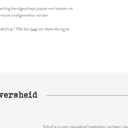
achtig handgeschapt papier van katoen uit
et mooie onafgewerkte randen.
e webshop? Klik dan
hier
om deze alsnog te
versheid
Schrijf je in voor nieuwsbrief (gedichten, verhalen, ni