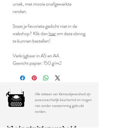
uniek, met mooie onafgewerkte
randen.
Staat je favoriete gedicht niet in de
webshop? Klik dan
hier
om deze alsnog
te kunnen bestellen!
Verkrijgbaar in A5 en A4.
Gewicht papier: 150 g/m2
Alle teksten van kleinstukjeversheid zijn
auteursrechtelijk beschermd en mogen
niet zonder toestemming gebruikt
worden.
kleinstukjeversheid