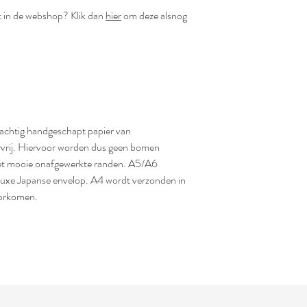
et in de webshop? Klik dan
hier
om deze alsnog
rachtig handgeschapt papier van
urvrij. Hiervoor worden dus geen bomen
 met mooie onafgewerkte randen. A5/A6
luxe Japanse envelop. A4 wordt verzonden in
oorkomen.