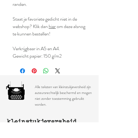
randen.
Staat je favoriete gedicht niet in de
webshop? Klik dan
hier
om deze alsnog
te kunnen bestellen!
Verkrijgbaar in A5 en A4.
Gewicht papier: 150 g/m2
Alle teksten van kleinstukjeversheid zijn
auteursrechtelijk beschermd en mogen
niet zonder toestemming gebruikt
worden.
kleinstukjeversheid
Schrijf je in voor nieuwsbrief (gedichten, verhalen,
nieuws over bundels, you name it)!