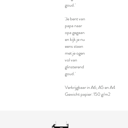
goud.'
'Je bent van
papa naar
opa gegaan
en kijk je nu
eens staan
met je ogen
vol van
glinsterend
goud.'
Verkrijgbaar in A6, A5 en A4
Gewicht papier: 150 g/m2