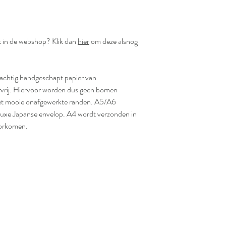
et in de webshop? Klik dan
hier
om deze alsnog
rachtig handgeschapt papier van
urvrij. Hiervoor worden dus geen bomen
 met mooie onafgewerkte randen. A5/A6
luxe Japanse envelop. A4 wordt verzonden in
oorkomen.