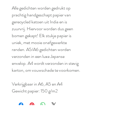
Alle gedichten worden gedrukt op
prachtig handgeschapt papier van
gerecycled katoen uit India en is
zuurvrij. Hiervoor worden dus geen
bomen gekapt! Elk stukje papier is
uniek, met mooie onafgewerkte
randen. A5/A6 gedichten worden
verzonden in een luxe Japanse
envelop. A4 wordt verzonden in stevig
karton, om vouwschade te voorkomen.
Verkrijgbaar in A6, A5 en A4
Gewicht papier: 150 g/m2
Alle teksten van kleinstukjeversheid zijn
auteursrechtelijk beschermd en mogen