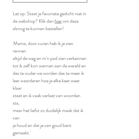
Let op: Staat je favoriete gedicht niet in
de webshop? Klik dan
hier
om deze
alsnog te kunnen bestellen!
'Mama, door vuren heb ik je zien
rennen
altijd de weg en m’n pad zien verkennen
tot ik zelf kon wennen aan de wereld en
des te ouder we worden des te meer ik
leer waarderen hoe je elke keer weer
klaar
staat en ik vaak verlaat van woorden
sta,
maar het liefst zo duidelijk maak dat ik
van
je houd en dat je van goud bent
gemaakt.'