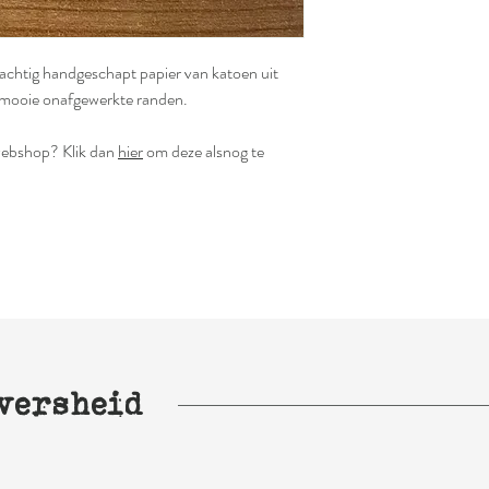
achtig handgeschapt papier van katoen uit
et mooie onafgewerkte randen.
e webshop? Klik dan
hier
om deze alsnog te
versheid