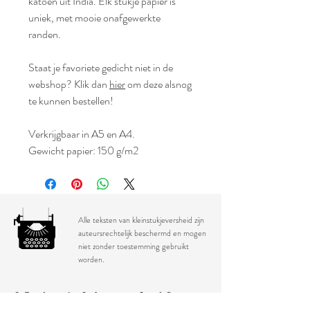
katoen uit India. Elk stukje papier is
uniek, met mooie onafgewerkte
randen.
Staat je favoriete gedicht niet in de
webshop? Klik dan
hier
om deze alsnog
te kunnen bestellen!
Verkrijgbaar in A5 en A4.
Gewicht papier: 150 g/m2
Alle teksten van kleinstukjeversheid zijn
auteursrechtelijk beschermd en mogen
niet zonder toestemming gebruikt
worden.
kleinstukjeversheid