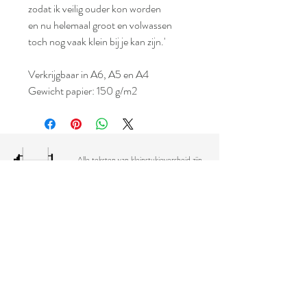
zodat ik veilig ouder kon worden
en nu helemaal groot en volwassen
toch nog vaak klein bij je kan zijn.'
Verkrijgbaar in A6, A5 en A4
Gewicht papier: 150 g/m2
Alle teksten van kleinstukjeversheid zijn
auteursrechtelijk beschermd en mogen
niet zonder toestemming gebruikt
worden.
kleinstukjeversheid
Schrijf je in voor nieuwsbrief (gedichten, verhalen,
nieuws over bundels, you name it)!
Email